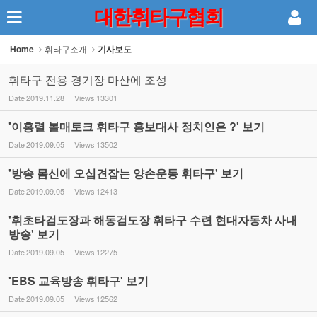
대한휘타구협회
Sketchbook5, 스케치북5
Home
휘타구소개
기사보도
휘타구 전용 경기장 마산에 조성
Date
2019.11.28
Views
13301
'이홍렬 볼매토크 휘타구 홍보대사 정치인은 ?' 보기
Sketchbook5, 스케치북5
Date
2019.09.05
Views
13502
'방송 몸신에 오십견잡는 양손운동 휘타구' 보기
Date
2019.09.05
Views
12413
'휘초타검도장과 해동검도장 휘타구 수련 현대자동차 사내
방송' 보기
Date
2019.09.05
Views
12275
'EBS 교육방송 휘타구' 보기
Date
2019.09.05
Views
12562