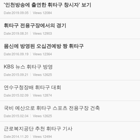
'인천방송에 출연한 휘타구 창시자' 보기
Date
2019.09.05
Views
12084
휘타구 전용구장에서의 경기
Date
2019.08.31
Views
12903
몸신에 방영된 오십견예방 짱 휘타구
Date
2016.09.19
Views
12364
KBS 뉴스 휘타구 방영
Date
2015.09.21
Views
12625
연수구청장배 휘타구 대회
Date
2015.02.09
Views
12874
국비 예산으로 휘타구 스포츠 전용구장 건축
Date
2015.02.04
Views
12625
근로복지공단 추천 휘타구 기사
Date
2014.11.20
Views
12494