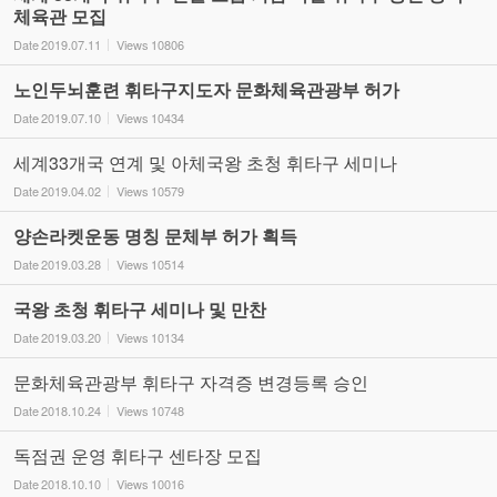
체육관 모집
Date
2019.07.11
Views
10806
노인두뇌훈련 휘타구지도자 문화체육관광부 허가
Date
2019.07.10
Views
10434
세계33개국 연계 및 아체국왕 초청 휘타구 세미나
Date
2019.04.02
Views
10579
양손라켓운동 명칭 문체부 허가 획득
Date
2019.03.28
Views
10514
국왕 초청 휘타구 세미나 및 만찬
Date
2019.03.20
Views
10134
문화체육관광부 휘타구 자격증 변경등록 승인
Date
2018.10.24
Views
10748
독점권 운영 휘타구 센타장 모집
Date
2018.10.10
Views
10016