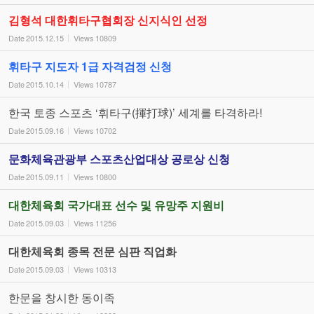
김형석 대한휘타구협회장 신지식인 선정
Date
2015.12.15
Views
10809
휘타구 지도자 1급 자격검정 신청
Date
2015.10.14
Views
10787
한국 토종 스포츠 ‘휘타구(揮打球)’ 세계를 타격하라!
Date
2015.09.16
Views
10702
문화체육관광부 스포츠산업대상 공로상 신청
Date
2015.09.11
Views
10800
대한체육회 국가대표 선수 및 유망주 지원비
Date
2015.09.03
Views
11256
대한체육회 종목 전문 심판 직업화
Date
2015.09.03
Views
10313
한문을 창시한 동이족