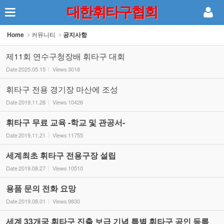
대한휘타구협회
Sketchbook5, 스케치북5
Home
커뮤니티
공지사항
제11회 연수구청장배 휘타구 대회
Date
2025.05.15
Views
3018
휘타구 전용 경기장 마산에 조성
Sketchbook5, 스케치북5
Date
2019.11.28
Views
10426
휘타구 무료 교육 -학교 및 관공서-
Date
2019.11.21
Views
11755
세계최초 휘타구 전용구장 설립
Date
2019.08.27
Views
10510
용품 문의 전화 요망
Date
2019.08.01
Views
9830
세계 33개국 휘타구 진출 보급 기념 특별 휘타구 공인 등록